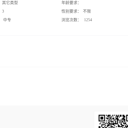
：
其它类型
年龄要求：
：
3
性别要求：
不限
：
中专
浏览次数：
1254