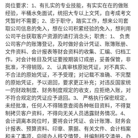
岗位要求：1、有扎实的专业技能，有实实在在的做账
经验，半桶水免面试，统招大专以上文凭，自考成考文
凭暂时不需要；2、忠于职守，踏实工作，想来公司套
取公司信息的免入，想在公司积累经验的免入，想利用
公司平台获取客户资源的请打消念头；职责：1、 负责
公司客户的账簿登记，及时做好会计凭证、账簿账册、
文件资料、会计报表等财会资料的收集、汇编、归档工
作。对会计帐目及凭证要按期装订成册，妥善保管，非
批准，不得销毁。2、 认真审核原始凭证，对不真实、
不合法的原始凭证，不予受理；对记载不准确、不完整
的原始凭证，予以退回，要求更正补充；对违反国家统
一的财政制度、财务制度规定的收支，应拒绝入账，对
不符合规定的凭证应予退回。3、 严格执行保密规定，
未经批准，任何人不得随意查阅各种帐目资料，不得复
制拷贝客户资料，不得向无关人员透露财务情况。4、
会计调离本岗位时，要将会计凭证、会计账簿、财务会
计报表、预算资料、印章、票据、有关文件、会计档案
和未了事项，向接办人移交情楚，并编制移交清册，办